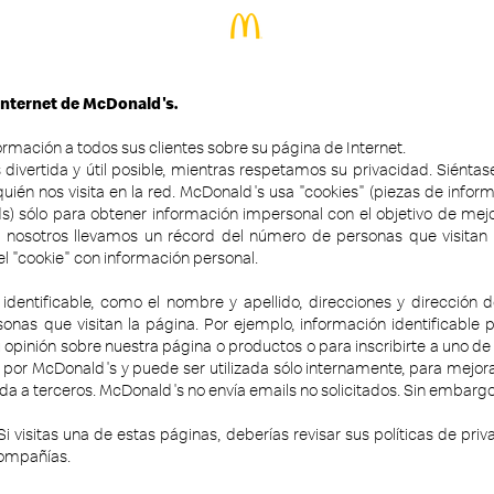
 Internet de McDonald's.
mación a todos sus clientes sobre su página de Internet.
ivertida y útil posible, mientras respetamos su privacidad. Siént
uién nos visita en la red. McDonald's usa "cookies" (piezas de infor
) sólo para obtener información impersonal con el objetivo de mejor
, nosotros llevamos un récord del número de personas que visitan
l "cookie" con información personal.
 identificable, como el nombre y apellido, direcciones y direcció
onas que visitan la página. Por ejemplo, información identificable 
su opinión sobre nuestra página o productos o para inscribirte a uno 
 por McDonald's y puede ser utilizada sólo internamente, para mejorar
ida a terceros. McDonald's no envía emails no solicitados. Sin embargo
i visitas una de estas páginas, deberías revisar sus políticas de pri
compañías.