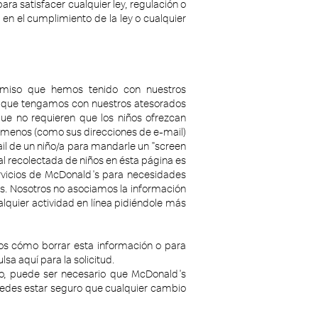
ra satisfacer cualquier ley, regulación o
 en el cumplimiento de la ley o cualquier
omiso que hemos tenido con nuestros
 que tengamos con nuestros atesorados
que no requieren que los niños ofrezcan
y menos (como sus direcciones de e-mail)
il de un niño/a para mandarle un "screen
al recolectada de niños en ésta página es
rvicios de McDonald's para necesidades
ros. Nosotros no asociamos la información
alquier actividad en línea pidiéndole más
nos cómo borrar esta información o para
sa aquí para la solicitud.
do, puede ser necesario que McDonald's
edes estar seguro que cualquier cambio