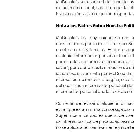
McDonald's se reserva el derecho del uso
requerimiento legal, para proteger la in
investigación y asunto que corresponda a
Nota a los Padres Sobre Nuestra Polít
McDonald's es muy cuidadoso con to
consumidores por todo este tiempo. S
clientes- niños y familias. Es por eso
cualquier información personal. Recole
para que les podamos responder a sus ne
saver", pero borramos la dirección de e-
usada exclusivamente por McDonald's u
internas como mejorar la página, o satis
del cookie con información personal de n
información personal que la razonablemen
Con el fin de revisar cualquier inform
evitar que esta información se siga usando
Sugerimos a los padres que supervisen
cambie su política de privacidad, así
no se aplicará retroactivamente y no al