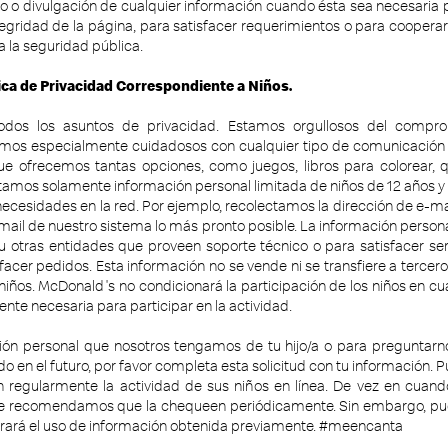
 o divulgación de cualquier información cuando ésta sea necesaria pa
tegridad de la página, para satisfacer requerimientos o para cooperar
 la seguridad pública.
ica de Privacidad Correspondiente a Niños.
dos los asuntos de privacidad. Estamos orgullosos del compr
omos especialmente cuidadosos con cualquier tipo de comunicación
 que ofrecemos tantas opciones, como juegos, libros para colorear, 
ctamos solamente información personal limitada de niños de 12 años 
cesidades en la red. Por ejemplo, recolectamos la dirección de e-ma
mail de nuestro sistema lo más pronto posible. La información person
 otras entidades que proveen soporte técnico o para satisfacer se
facer pedidos. Esta información no se vende ni se transfiere a terce
iños. McDonald's no condicionará la participación de los niños en cu
te necesaria para participar en la actividad.
ación personal que nosotros tengamos de tu hijo/a o para preguntar
 en el futuro, por favor completa esta solicitud con tu información. Pul
 regularmente la actividad de sus niños en línea. De vez en cuan
 que recomendamos que la chequeen periódicamente. Sin embargo, pu
terará el uso de información obtenida previamente. #meencanta